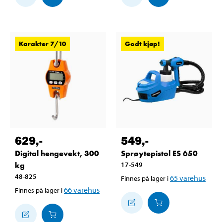
Karakter 7/10
Godt kjøp!
629
,-
549
,-
Digital hengevekt, 300
Sprøytepistol ES 650
kg
17-549
48-825
65
varehus
Finnes på lager i
66
varehus
Finnes på lager i