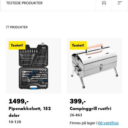
TESTEDE PRODUKTER
77
PRODUKTER
Testet!
Testet!
1499
,-
399
,-
Pipenøkkelsett, 152
Campinggrill rustfri
deler
26-463
10-120
66
varehus
Finnes på lager i