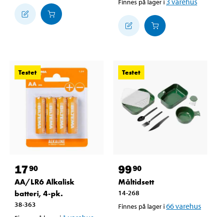
3
varehus
Finnes på lager i
Testet
Testet
17
99
90
90
AA/LR6 Alkalisk
Måltidsett
batteri, 4-pk.
14-268
38-363
66
varehus
Finnes på lager i