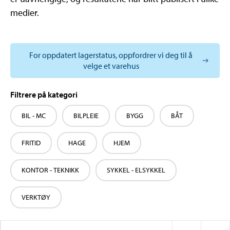
medier.
For oppdatert lagerstatus, oppfordrer vi deg til å
velge et varehus
Filtrere på kategori
BIL - MC
BILPLEIE
BYGG
BÅT
FRITID
HAGE
HJEM
KONTOR - TEKNIKK
SYKKEL - ELSYKKEL
VERKTØY