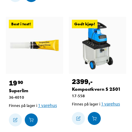
Best i test!
Godt kjøp!
2399
,-
19
90
Kompostkvern S 2501
Superlim
17-558
36-4010
1
varehus
Finnes på lager i
1
varehus
Finnes på lager i