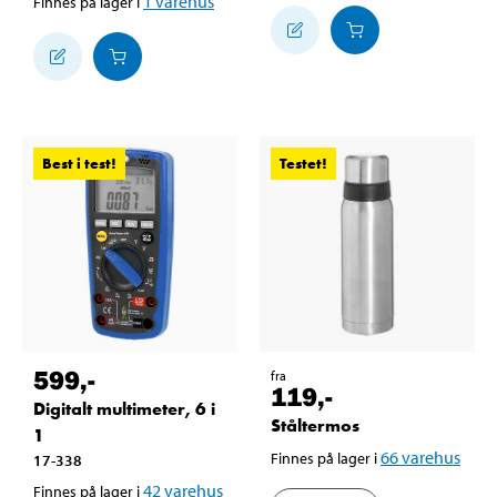
1
varehus
Finnes på lager i
Best i test!
Testet!
599
,-
fra
119
,-
Digitalt multimeter, 6 i
Ståltermos
1
66
varehus
Finnes på lager i
17-338
42
varehus
Finnes på lager i