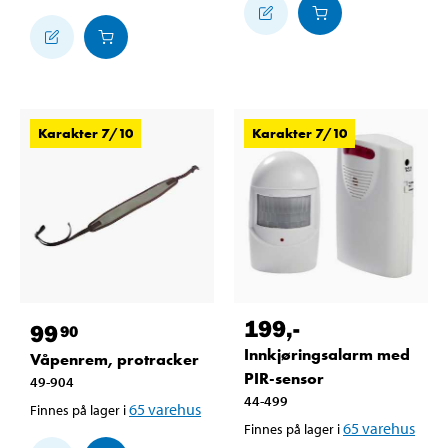
Karakter 7/10
Karakter 7/10
199
,-
99
90
Innkjøringsalarm med
Våpenrem, protracker
PIR-sensor
49-904
44-499
65
varehus
Finnes på lager i
65
varehus
Finnes på lager i