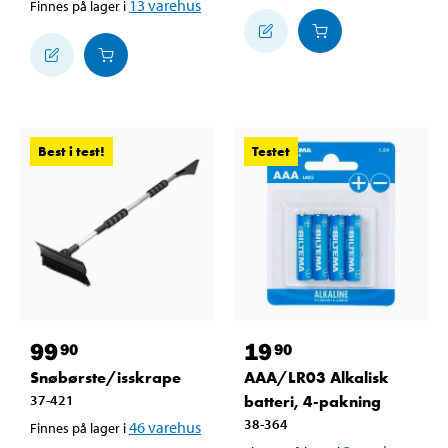
13
varehus
Finnes på lager i
Best i test!
Testet
99
19
90
90
Snøbørste/isskrape
AAA/LR03 Alkalisk
37-421
batteri, 4-pakning
38-364
46
varehus
Finnes på lager i