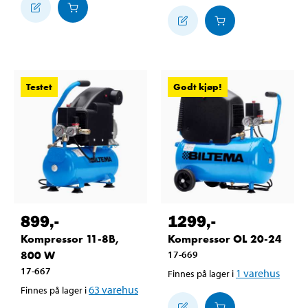
Testet
Godt kjøp!
899
,-
1299
,-
Kompressor 11-8B,
Kompressor OL 20-24
800 W
17-669
17-667
1
varehus
Finnes på lager i
63
varehus
Finnes på lager i