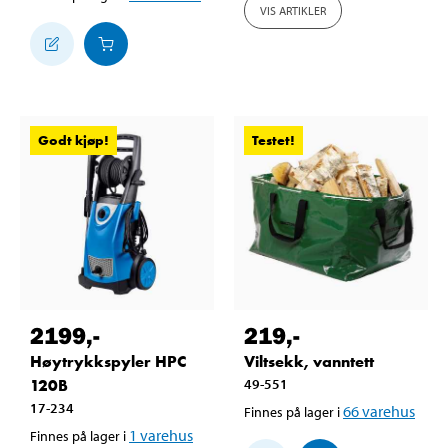
VIS ARTIKLER
Godt kjøp!
Testet!
2199
,-
219
,-
Høytrykkspyler HPC
Viltsekk, vanntett
120B
49-551
17-234
66
varehus
Finnes på lager i
1
varehus
Finnes på lager i